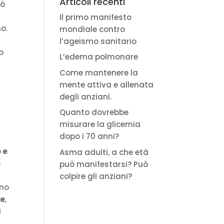
Articoli recenti
uò
Il primo manifesto
o.
mondiale contro
l’ageismo sanitario
o
L’edema polmonare
Come mantenere la
mente attiva e allenata
degli anziani.
Quanto dovrebbe
misurare la glicemia
dopo i 70 anni?
 e
Asma adulti, a che età
e
può manifestarsi? Può
colpire gli anziani?
ino
te
,
i