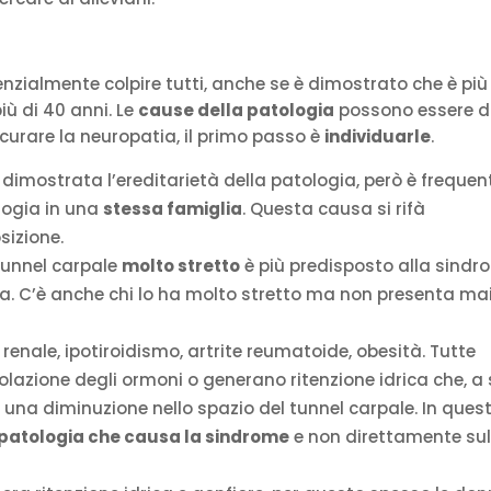
nzialmente colpire tutti, anche se è dimostrato che è più
iù di 40 anni. Le
cause della patologia
possono essere d
curare la neuropatia, il primo passo è
individuarle
.
 dimostrata l’ereditarietà della patologia, però è frequen
ologia in una
stessa famiglia
. Questa causa si rifà
sizione.
l tunnel carpale
molto stretto
è più predisposto alla sindr
. C’è anche chi lo ha molto stretto ma non presenta mai
a renale, ipotiroidismo, artrite reumatoide, obesità. Tutte
olazione degli ormoni o generano ritenzione idrica che, a
 una diminuzione nello spazio del tunnel carpale. In quest
patologia che causa la sindrome
e non direttamente su