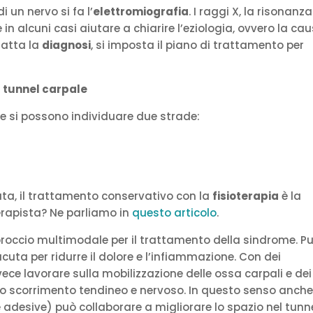
 un nervo si fa l’
elettromiografia
. I raggi X, la risonanza
n alcuni casi aiutare a chiarire l’eziologia, ovvero la ca
fatta la
diagnosi
, si imposta il piano di trattamento per
 tunnel carpale
le si possono individuare due strade:
ata, il trattamento conservativo con la
fisioterapia
è la
terapista? Ne parliamo in
questo articolo
.
pproccio multimodale per il trattamento della sindrome. P
cuta per ridurre il dolore e l’infiammazione. Con dei
ece lavorare sulla mobilizzazione delle ossa carpali e dei
e lo scorrimento tendineo e nervoso. In questo senso anch
 adesive) può collaborare a migliorare lo spazio nel tunn