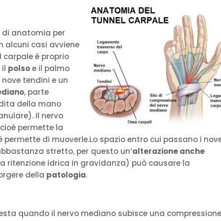
 di anatomia per
n alcuni casi avviene
 carpale è proprio
 il
polso
e il palmo
 nove tendini e un
ediano
, parte
e dita della mano
anulare). Il nervo
, cioè permette la
 permette di muoverle.Lo spazio entro cui passano i nov
é abbastanza stretto, per questo un’
alterazione anche
 ritenzione idrica in gravidanza) può causare la
orgere della
patologia
.
festa quando il nervo mediano subisce una compressione