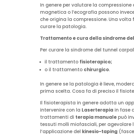
In genere per valutare la compressione di
magnetica o l’ecografia possono invece i
che origina la compressione. Una volta 
curare la patologia.
Trattamento e cura della sindrome del
Per curare la sindrome del tunnel carpa
il trattamento
fisioterapico;
o il trattamento
chirurgico
.
In genere se la patologia è lieve, moder
prima scelta. Cosa fa di preciso il fisio
Il fisioterapista in genere adotta un a
intervenire con la
Laserterapia
in fase a
trattamenti di
terapia manuale
può inv
tessuti molli miofasciali, per agevolar
l’applicazione del
kinesio-taping
(fasce