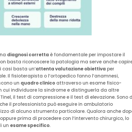
 una
diagnosi corretta
è fondamentale per impostare il
 Non basta riconoscere la patologia ma serve anche capir
i casi basta un’
attenta valutazione obiettiva
per
e. Il fisioterapista o l’ortopedico fanno l’anamnesi,
iscono un
quadro clinico
attraverso un esame fisico-
 cui individuare la sindrome e distinguerla da altre
Tinel, il test di compressione e il test di elevazione. Sono 
che il professionista può eseguire in ambulatorio
tilizzo di alcuno strumento particolare. Qualora anche dop
ppure prima di procedere con l’intervento chirurgico, lo
di un
esame specifico
.