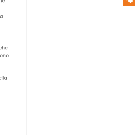
nne
la
 che
sono
ella