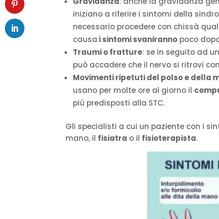
Gravidanza
: anche la gravidanza gen
iniziano a riferire i sintomi della sind
necessario procedere con chissà quali t
causa
i sintomi svaniranno
poco dopo 
Traumi o fratture
: se in seguito ad 
può accadere che il nervo si ritrovi 
Movimenti ripetuti del polso e della
usano per molte ore al giorno il
comp
più predisposti alla STC.
Gli specialisti a cui un paziente con i sin
mano, il
fisiatra
o il
fisioterapista
.