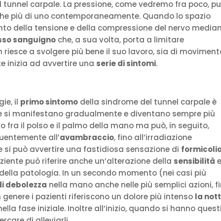
l tunnel carpale. La pressione, come vedremo fra poco, p
che più di uno contemporaneamente. Quando lo spazio
nto della tensione e della compressione del nervo median
sso sanguigno
che, a sua volta, porta a limitare
on riesce a svolgere più bene il suo lavoro, sia di moviment
nte inizia ad avvertire una
serie di sintomi
.
ie, il
primo sintomo
della sindrome del tunnel carpale è
 che si manifestano gradualmente e diventano sempre più
ato fra il polso e il palmo della mano ma può, in seguito,
uentemente all’
avambraccio
, fino all’irradiazione
re si può avvertire una fastidiosa sensazione di
formicolio
paziente può riferire anche un’alterazione della
sensibilità
re della patologia. In un secondo momento (nei casi più
di debolezza
nella mano anche nelle più semplici azioni, f
 genere i pazienti riferiscono un dolore più intenso
la not
la fase iniziale. Inoltre all’inizio, quando si hanno quest
rcare di alleviarli.