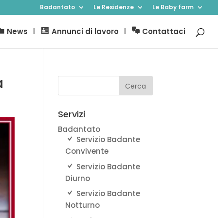
Badantato
Le Residenze
Le Baby farm
News
Annunci di lavoro
Contattaci
a
Servizi
Badantato
Servizio Badante
Convivente
Servizio Badante
Diurno
Servizio Badante
Notturno