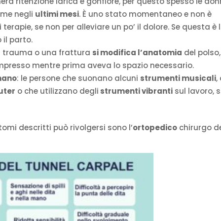
era ritenzione idrica e gonfiore, per questo spesso le do
rome negli
ultimi mesi
. È uno stato momentaneo e non è
erapie, se non per alleviare un po’ il dolore. Se questa è 
il parto.
un trauma o una frattura
si modifica l’anatomia
del polso,
compresso mentre prima aveva lo spazio necessario.
 mano
: le persone che suonano alcuni
strumenti musicali
,
uter
o che utilizzano degli
strumenti vibranti
sul lavoro, 
tomi descritti può rivolgersi sono l’
ortopedico
chirurgo d