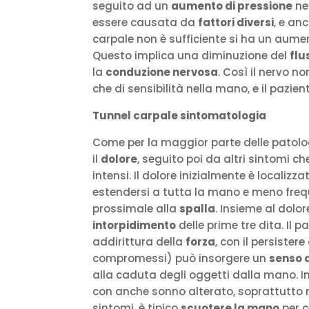
seguito ad un
aumento di pressione
ne
essere causata da
fattori diversi
, e an
carpale non è sufficiente si ha un aume
Questo implica una diminuzione del
flu
la
conduzione nervosa
. Così il nervo n
che di sensibilità nella mano, e il pazie
Tunnel carpale sintomatologia
Come per la maggior parte delle patolog
il
dolore
, seguito poi da altri sintomi
intensi. Il dolore inizialmente è localizz
estendersi a tutta la mano e meno freq
prossimale alla
spalla
. Insieme al dolo
intorpidimento
delle prime tre dita. Il 
addirittura della
forza
, con il persiste
compromessi) può insorgere un
senso 
alla caduta degli oggetti dalla mano. In
con anche sonno alterato, soprattutto nel
sintomi, è tipico
scuotere la mano
per ce